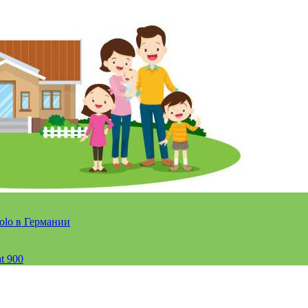
olo в Германии
t 900