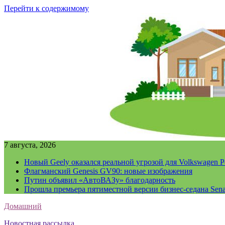
Перейти к содержимому
7 августа, 2026
Новый Geely оказался реальной угрозой для Volkswagen P
Флагманский Genesis GV90: новые изображения
Путин объявил «АвтоВАЗу» благодарность
Прошла премьера пятиместной версии бизнес-седана Sena
Домашний
Новостная рассылка