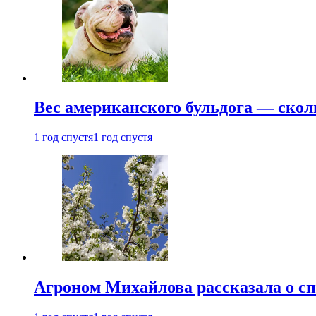
Вес американского бульдога — скол
1 год спустя
1 год спустя
Агроном Михайлова рассказала о сп