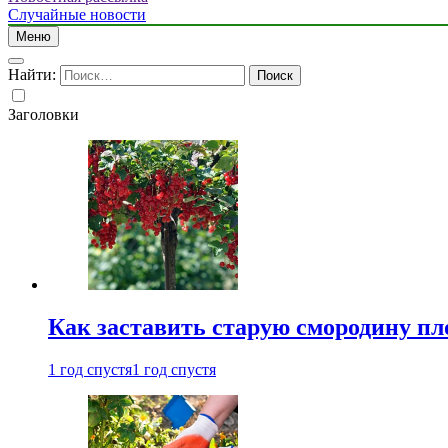
Случайные новости
Меню
Найти:
Заголовки
Как заставить старую смородину пл
1 год спустя
1 год спустя