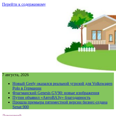
Перейти к содержимому
7 августа, 2026
Новый Geely оказался реальной угрозой для Volkswagen
Polo в Германии
Флагманский Genesis GV90: новые изображения
Путин объявил «АвтоВАЗу» благодарность
Прошла премьера пятиместной версии бизнес-седана
Senat 900
Домашний