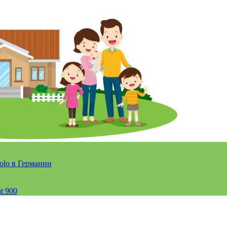
olo в Германии
t 900