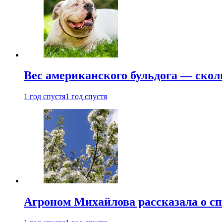
Вес американского бульдога — скол
1 год спустя
1 год спустя
Агроном Михайлова рассказала о сп