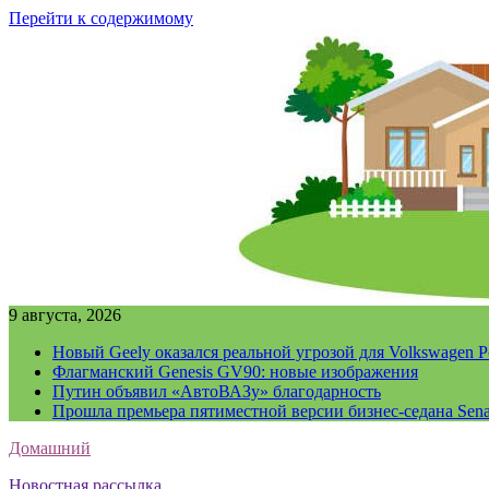
Перейти к содержимому
9 августа, 2026
Новый Geely оказался реальной угрозой для Volkswagen P
Флагманский Genesis GV90: новые изображения
Путин объявил «АвтоВАЗу» благодарность
Прошла премьера пятиместной версии бизнес-седана Sena
Домашний
Новостная рассылка