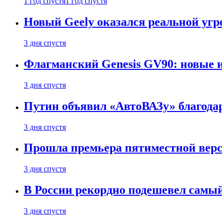
1 год спустя
1 год спустя
Новый Geely оказался реальной угро
3 дня спустя
Флагманский Genesis GV90: новые 
3 дня спустя
Путин объявил «АвтоВАЗу» благода
3 дня спустя
Прошла премьера пятиместной верси
3 дня спустя
В России рекордно подешевел сам
3 дня спустя