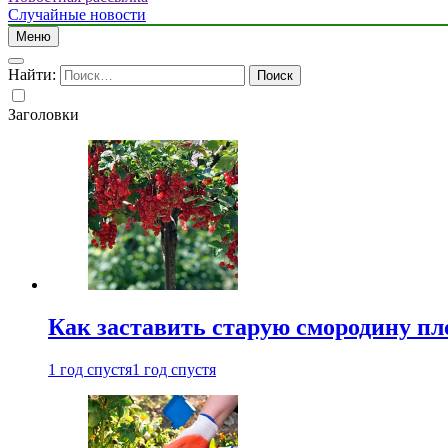
Случайные новости
Меню
Найти:
Заголовки
Как заставить старую смородину пл
1 год спустя
1 год спустя