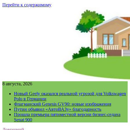
Перейти к содержимому
8 августа, 2026
Новый Geely оказался реальной угрозой для Volkswagen
Polo в Германии
Флагманский Genesis GV90: новые изображения
Путин объявил «АвтоВАЗу» благодарность
Прошла премьера пятиместной версии бизнес-седана
Senat 900
Домашний