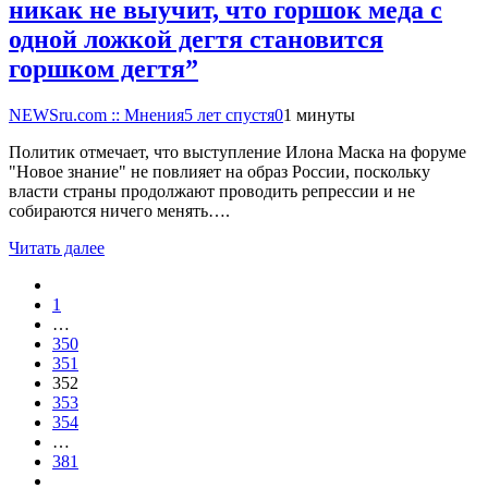
никак не выучит, что горшок меда с
одной ложкой дегтя становится
горшком дегтя”
NEWSru.com :: Мнения
5 лет спустя
0
1 минуты
Политик отмечает, что выступление Илона Маска на форуме
"Новое знание" не повлияет на образ России, поскольку
власти страны продолжают проводить репрессии и не
собираются ничего менять….
Читать далее
1
…
350
351
352
353
354
…
381