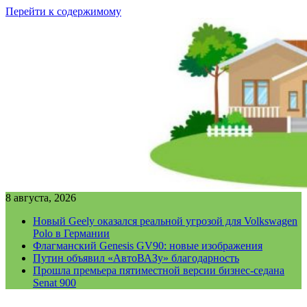
Перейти к содержимому
8 августа, 2026
Новый Geely оказался реальной угрозой для Volkswagen
Polo в Германии
Флагманский Genesis GV90: новые изображения
Путин объявил «АвтоВАЗу» благодарность
Прошла премьера пятиместной версии бизнес-седана
Senat 900