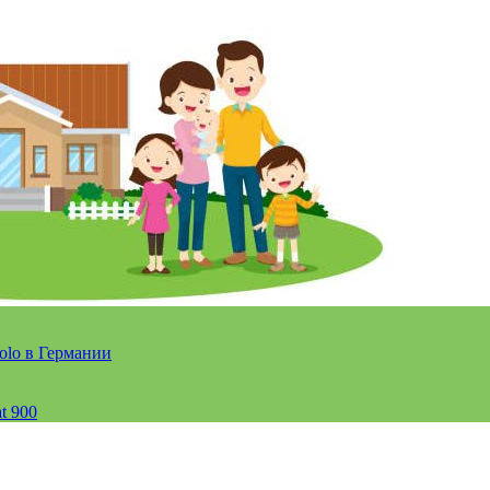
olo в Германии
t 900