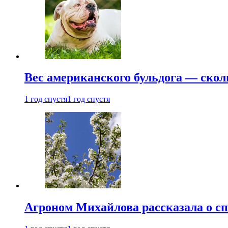
Вес американского бульдога — скол
1 год спустя
1 год спустя
Агроном Михайлова рассказала о сп