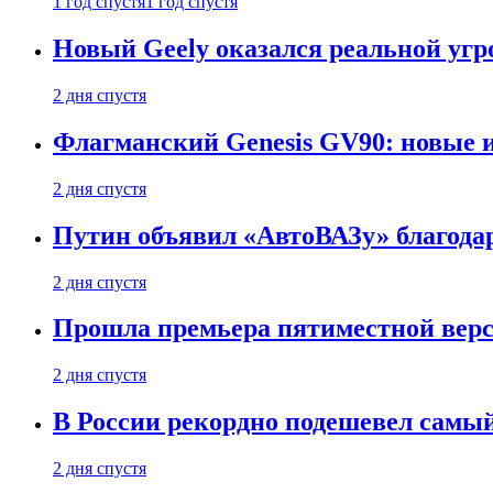
1 год спустя
1 год спустя
Новый Geely оказался реальной угро
2 дня спустя
Флагманский Genesis GV90: новые 
2 дня спустя
Путин объявил «АвтоВАЗу» благода
2 дня спустя
Прошла премьера пятиместной верси
2 дня спустя
В России рекордно подешевел сам
2 дня спустя