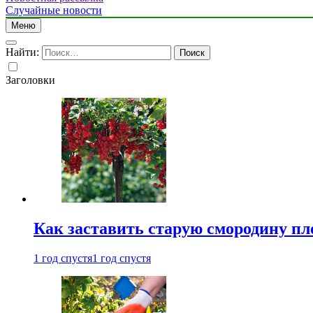
Случайные новости
Меню
Найти:
Заголовки
Как заставить старую смородину пл
1 год спустя
1 год спустя