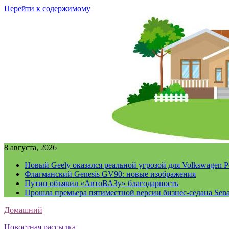
Перейти к содержимому
8 августа, 2026
Новый Geely оказался реальной угрозой для Volkswagen P
Флагманский Genesis GV90: новые изображения
Путин объявил «АвтоВАЗу» благодарность
Прошла премьера пятиместной версии бизнес-седана Sena
Домашний
Новостная рассылка