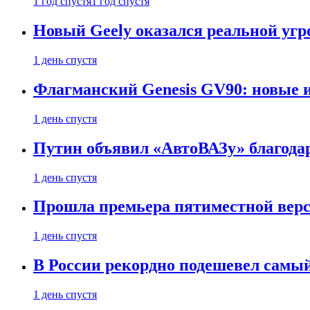
1 год спустя
1 год спустя
Новый Geely оказался реальной угро
1 день спустя
Флагманский Genesis GV90: новые 
1 день спустя
Путин объявил «АвтоВАЗу» благода
1 день спустя
Прошла премьера пятиместной верси
1 день спустя
В России рекордно подешевел сам
1 день спустя