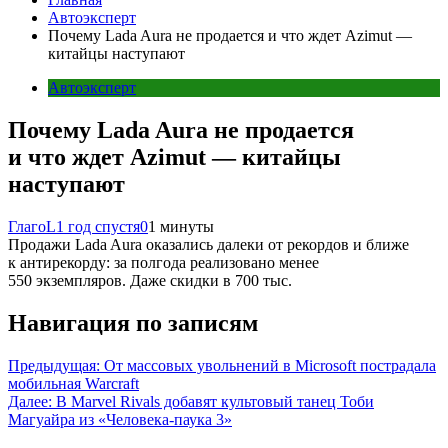
Автоэксперт
Почему Lada Aura не продается и что ждет Azimut —
китайцы наступают
Автоэксперт
Почему Lada Aura не продается
и что ждет Azimut — китайцы
наступают
ГлагоL
1 год спустя
0
1 минуты
Продажи Lada Aura оказались далеки от рекордов и ближе
к антирекорду: за полгода реализовано менее
550 экземпляров. Даже скидки в 700 тыс.
Навигация по записям
Предыдущая:
От массовых увольнений в Microsoft пострадала
мобильная Warcraft
Далее:
В Marvel Rivals добавят культовый танец Тоби
Магуайра из «Человека-паука 3»