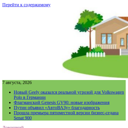
Перейти к содержимому
7 августа, 2026
Новый Geely оказался реальной угрозой для Volkswagen
Polo в Германии
Флагманский Genesis GV90: новые изображения
Путин объявил «АвтоВАЗу» благодарность
Прошла премьера пятиместной версии бизнес-седана
Senat 900
Домашний