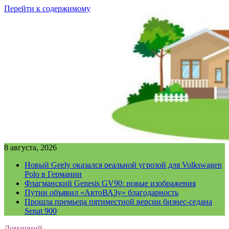
Перейти к содержимому
8 августа, 2026
Новый Geely оказался реальной угрозой для Volkswagen
Polo в Германии
Флагманский Genesis GV90: новые изображения
Путин объявил «АвтоВАЗу» благодарность
Прошла премьера пятиместной версии бизнес-седана
Senat 900
Домашний