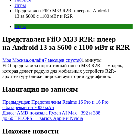
Игры
Представлен FiiO M33 R2R: плеер на Android
13 за $600 с 1100 мВт и R2R
Игры
Представлен FiiO M33 R2R: плеер
на Android 13 за $600 с 1100 мВт и R2R
Моя Москва.онлайн
7 месяцев спустя
0
1 минуты
FiiO представила портативный плеер M33 R2R — модель,
которая делает редкую для мобильных устройств R2R-
архитектуру ближе широкой аудитории аудиофилов.
Навигация по записям
Предыдущая:
Представлены Realme 16 Pro и 16 Pro+
с батареями на 7000 мАч
Далее:
AMD показала Ryzen AI Max+ 392 и 388:
до 60 TFLOPS — вызов Apple и Nvidia
Похожие новости