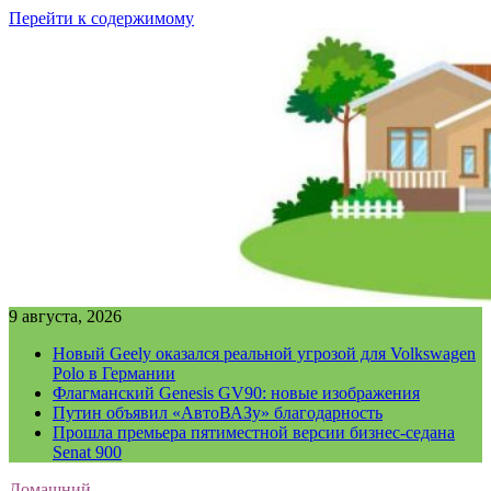
Перейти к содержимому
9 августа, 2026
Новый Geely оказался реальной угрозой для Volkswagen
Polo в Германии
Флагманский Genesis GV90: новые изображения
Путин объявил «АвтоВАЗу» благодарность
Прошла премьера пятиместной версии бизнес-седана
Senat 900
Домашний