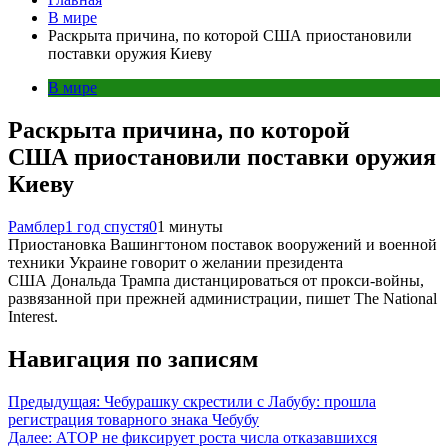
В мире
Раскрыта причина, по которой США приостановили
поставки оружия Киеву
В мире
Раскрыта причина, по которой
США приостановили поставки оружия
Киеву
Рамблер
1 год спустя
0
1 минуты
Приостановка Вашингтоном поставок вооружений и военной
техники Украине говорит о желании президента
США Дональда Трампа дистанцироваться от прокси-войны,
развязанной при прежней администрации, пишет The National
Interest.
Навигация по записям
Предыдущая:
Чебурашку скрестили с Лабубу: прошла
регистрация товарного знака Чебубу
Далее:
АТОР не фиксирует роста числа отказавшихся