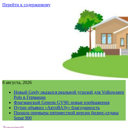
Перейти к содержимому
8 августа, 2026
Новый Geely оказался реальной угрозой для Volkswagen
Polo в Германии
Флагманский Genesis GV90: новые изображения
Путин объявил «АвтоВАЗу» благодарность
Прошла премьера пятиместной версии бизнес-седана
Senat 900
Домашний