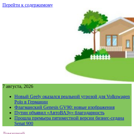
Перейти к содержимому
7 августа, 2026
Новый Geely оказался реальной угрозой для Volkswagen
Polo в Германии
Флагманский Genesis GV90: новые изображения
Путин объявил «АвтоВАЗу» благодарность
Прошла премьера пятиместной версии бизнес-седана
Senat 900
Домашний