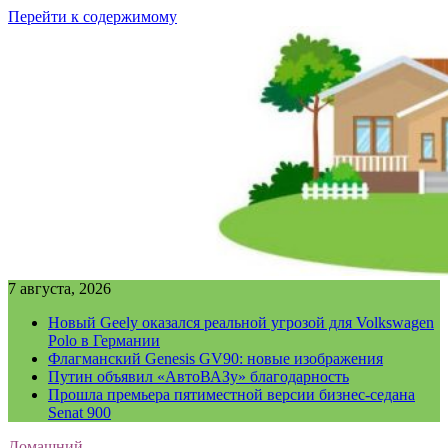
Перейти к содержимому
7 августа, 2026
Новый Geely оказался реальной угрозой для Volkswagen
Polo в Германии
Флагманский Genesis GV90: новые изображения
Путин объявил «АвтоВАЗу» благодарность
Прошла премьера пятиместной версии бизнес-седана
Senat 900
Домашний