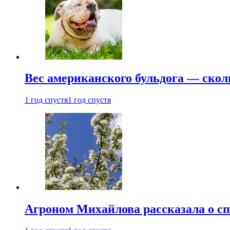
Вес американского бульдога — скол
1 год спустя
1 год спустя
Агроном Михайлова рассказала о сп