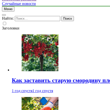
Случайные новости
Меню
Найти:
Заголовки
Как заставить старую смородину пл
1 год спустя
1 год спустя