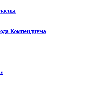
гласны
ыхода Компендиума
s