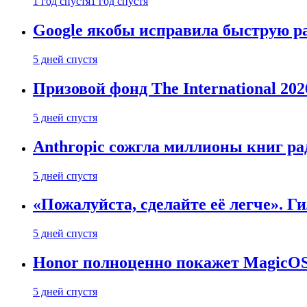
1 год спустя
1 год спустя
Google якобы исправила быструю ра
5 дней спустя
Призовой фонд The International 20
5 дней спустя
Anthropic сожгла миллионы книг ра
5 дней спустя
«Пожалуйста, сделайте её легче». Г
5 дней спустя
Honor полноценно покажет MagicOS 1
5 дней спустя