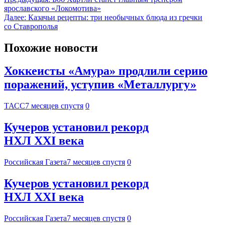
ярославского «Локомотива»
Далее:
Казачьи рецепты: три необычных блюда из гречки
со Ставрополья
Похожие новости
Хоккеисты «Амура» продлили серию
поражений, уступив «Металлургу»
ТАСС
7 месяцев спустя
0
Кучеров установил рекорд
НХЛ XXI века
Российская Газета
7 месяцев спустя
0
Кучеров установил рекорд
НХЛ XXI века
Российская Газета
7 месяцев спустя
0