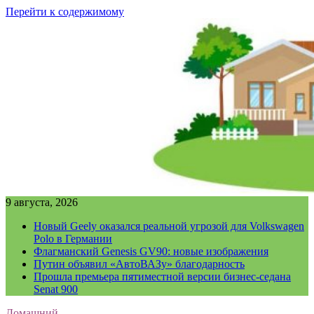
Перейти к содержимому
9 августа, 2026
Новый Geely оказался реальной угрозой для Volkswagen
Polo в Германии
Флагманский Genesis GV90: новые изображения
Путин объявил «АвтоВАЗу» благодарность
Прошла премьера пятиместной версии бизнес-седана
Senat 900
Домашний