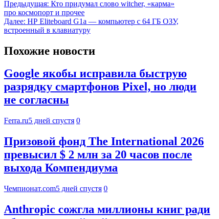
Предыдущая:
Кто придумал слово witcher, «карма»
про космопорт и прочее
Далее:
HP Eliteboard G1a — компьютер с 64 ГБ ОЗУ,
встроенный в клавиатуру
Похожие новости
Google якобы исправила быструю
разрядку смартфонов Pixel, но люди
не согласны
Ferra.ru
5 дней спустя
0
Призовой фонд The International 2026
превысил $ 2 млн за 20 часов после
выхода Компендиума
Чемпионат.com
5 дней спустя
0
Anthropic сожгла миллионы книг ради