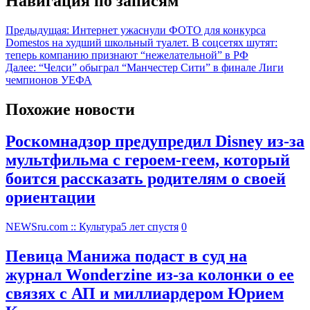
Навигация по записям
Предыдущая:
Интернет ужаснули ФОТО для конкурса
Domestos на худший школьный туалет. В соцсетях шутят:
теперь компанию признают “нежелательной” в РФ
Далее:
“Челси” обыграл “Манчестер Сити” в финале Лиги
чемпионов УЕФА
Похожие новости
Роскомнадзор предупредил Disney из-за
мультфильма c героем-геем, который
боится рассказать родителям о своей
ориентации
NEWSru.com :: Культура
5 лет спустя
0
Певица Манижа подаст в суд на
журнал Wonderzine из-за колонки о ее
связях с АП и миллиардером Юрием