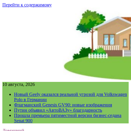
Перейти к содержимому
10 августа, 2026
Новый Geely оказался реальной угрозой для Volkswagen
Polo в Германии
Флагманский Genesis GV90: новые изображения
Путин объявил «АвтоВАЗу» благодарность
Прошла премьера пятиместной версии бизнес-седана
Senat 900
Домашний