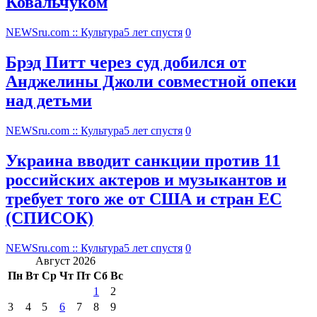
Ковальчуком
NEWSru.com :: Культура
5 лет спустя
0
Брэд Питт через суд добился от
Анджелины Джоли совместной опеки
над детьми
NEWSru.com :: Культура
5 лет спустя
0
Украина вводит санкции против 11
российских актеров и музыкантов и
требует того же от США и стран ЕС
(СПИСОК)
NEWSru.com :: Культура
5 лет спустя
0
Август 2026
Пн
Вт
Ср
Чт
Пт
Сб
Вс
1
2
3
4
5
6
7
8
9