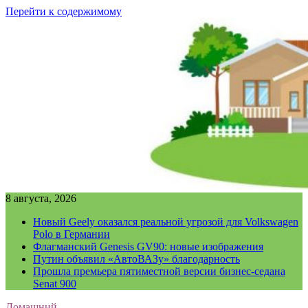
Перейти к содержимому
8 августа, 2026
Новый Geely оказался реальной угрозой для Volkswagen
Polo в Германии
Флагманский Genesis GV90: новые изображения
Путин объявил «АвтоВАЗу» благодарность
Прошла премьера пятиместной версии бизнес-седана
Senat 900
Домашний