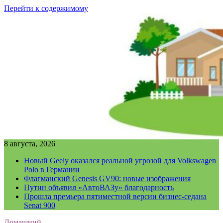
Перейти к содержимому
8 августа, 2026
Новый Geely оказался реальной угрозой для Volkswagen
Polo в Германии
Флагманский Genesis GV90: новые изображения
Путин объявил «АвтоВАЗу» благодарность
Прошла премьера пятиместной версии бизнес-седана
Senat 900
Домашний