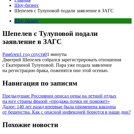
Шоу-бизнес
Шепелев с Тулуповой подали заявление в ЗАГС
Шоу-бизнес
Шепелев с Тулуповой подали
заявление в ЗАГС
Рамблер
1 год спустя
0
1 минуты
Дмитрий Шепелев собрался зарегистрировать отношения
с Екатериной Тулуповой. Пара уже подала заявление
на регистрацию брака, поженятся они этой осенью.
Навигация по записям
Предыдущая:
Россиянин описал цены на летний отдых
на юге страны фразой «продажа почки не поможет»
Далее:
140 лет назад впервые была применена вакцина
от бешенства. Как с опасной инфекцией борются в наши дни?
Похожие новости