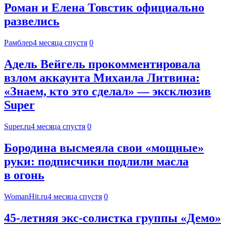
Роман и Елена Товстик официально
развелись
Рамблер
4 месяца спустя
0
Адель Вейгель прокомментировала
взлом аккаунта Михаила Литвина:
«Знаем, кто это сделал» — эксклюзив
Super
Super.ru
4 месяца спустя
0
Бородина высмеяла свои «мощные»
руки: подписчики подлили масла
в огонь
WomanHit.ru
4 месяца спустя
0
45-летняя экс-солистка группы «Демо»