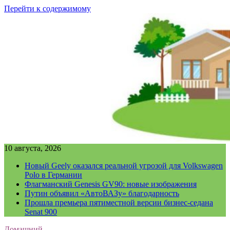
Перейти к содержимому
10 августа, 2026
Новый Geely оказался реальной угрозой для Volkswagen
Polo в Германии
Флагманский Genesis GV90: новые изображения
Путин объявил «АвтоВАЗу» благодарность
Прошла премьера пятиместной версии бизнес-седана
Senat 900
Домашний