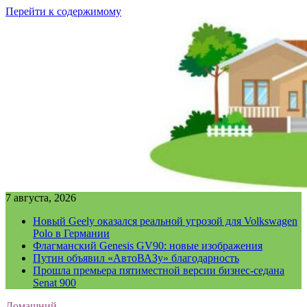
Перейти к содержимому
7 августа, 2026
Новый Geely оказался реальной угрозой для Volkswagen
Polo в Германии
Флагманский Genesis GV90: новые изображения
Путин объявил «АвтоВАЗу» благодарность
Прошла премьера пятиместной версии бизнес-седана
Senat 900
Домашний