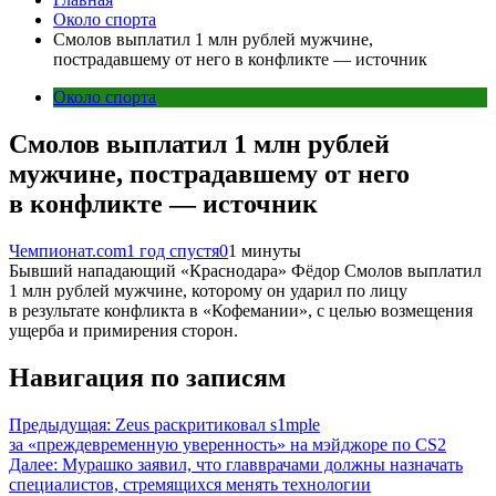
Около спорта
Смолов выплатил 1 млн рублей мужчине,
пострадавшему от него в конфликте — источник
Около спорта
Смолов выплатил 1 млн рублей
мужчине, пострадавшему от него
в конфликте — источник
Чемпионат.com
1 год спустя
0
1 минуты
Бывший нападающий «Краснодара» Фёдор Смолов выплатил
1 млн рублей мужчине, которому он ударил по лицу
в результате конфликта в «Кофемании», с целью возмещения
ущерба и примирения сторон.
Навигация по записям
Предыдущая:
Zeus раскритиковал s1mple
за «преждевременную уверенность» на мэйджоре по CS2
Далее:
Мурашко заявил, что главврачами должны назначать
специалистов, стремящихся менять технологии