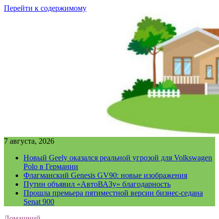
Перейти к содержимому
7 августа, 2026
Новый Geely оказался реальной угрозой для Volkswagen
Polo в Германии
Флагманский Genesis GV90: новые изображения
Путин объявил «АвтоВАЗу» благодарность
Прошла премьера пятиместной версии бизнес-седана
Senat 900
Домашний