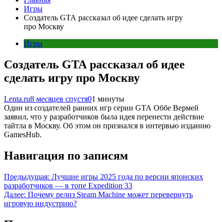
Игры
Создатель GTA рассказал об идее сделать игру
про Москву
Игры
Создатель GTA рассказал об идее
сделать игру про Москву
Lenta.ru
8 месяцев спустя
0
1 минуты
Один из создателей ранних игр серии GTA Оббе Вермей
заявил, что у разработчиков была идея перенести действие
тайтла в Москву. Об этом он признался в интервью изданию
GamesHub.
Навигация по записям
Предыдущая:
Лучшие игры 2025 года по версии японских
разработчиков — в топе Expedition 33
Далее:
Почему релиз Steam Machine может перевернуть
игровую индустрию?