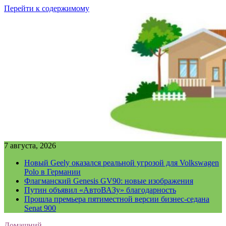
Перейти к содержимому
7 августа, 2026
Новый Geely оказался реальной угрозой для Volkswagen
Polo в Германии
Флагманский Genesis GV90: новые изображения
Путин объявил «АвтоВАЗу» благодарность
Прошла премьера пятиместной версии бизнес-седана
Senat 900
Домашний