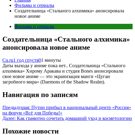
Фильмы и сериалы
Создательница «Стального алхимика» анонсировала
новое аниме
Фильмы и сериалы
Создательница «Стального алхимика»
анонсировала новое аниме
Cq.ru
1 год спустя
0
1 минуты
Даты выхода у аниме пока нет.. Создательница «Стального
алхимика» Хирому Аракава и студия Bones анонсировали
свое новое аниме — это экранизация манги «Цугаи
загробного мира» (Daemons of the Shadow Realm).
Навигация по записям
Предыдущая:
Путин прибыл в национальный центр «Россия»
на форум «Всё для Победы!»
Далее:
Как грамотно сочетать домашний уход и косметологию
Похожие новости