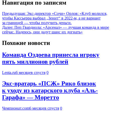
Навигация по записям
Предыдущая:
Экс-директор «Сочи» Орлов: «Клуб молился,
чтобы Кассьерра выбрал „Зенит“ в 2022-м, а не вариант
за границей — чтобы получить деньги.
Далее:
Пеп Гвардиола: «Арсенал» — лучшая команда в мире
сейчас. Надеюсь, они дадут шанс их догнать»
Похожие новости
Команда Оздоева принесла игроку
пять миллионов рублей
Lenta.ru
6 месяцев спустя
0
Экс-вратарь «ПСЖ» Рико близок
к уходу из катарского клуба «Аль-
Гарафа» — Моретто
Чемпионат.com
6 месяцев спустя
0