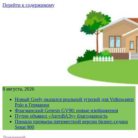
Перейти к содержимому
8 августа, 2026
Новый Geely оказался реальной угрозой для Volkswagen
Polo в Германии
Флагманский Genesis GV90: новые изображения
Путин объявил «АвтоВАЗу» благодарность
Прошла премьера пятиместной версии бизнес-седана
Senat 900
Домашний