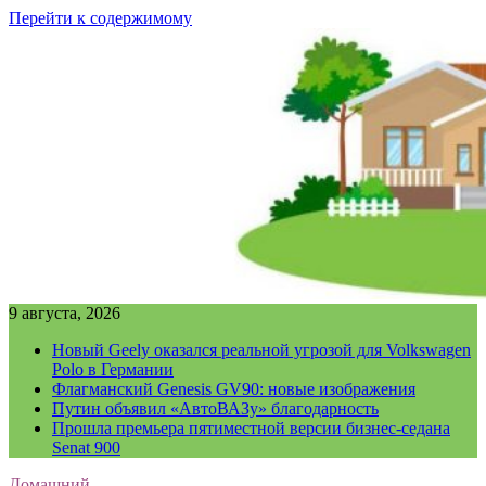
Перейти к содержимому
9 августа, 2026
Новый Geely оказался реальной угрозой для Volkswagen
Polo в Германии
Флагманский Genesis GV90: новые изображения
Путин объявил «АвтоВАЗу» благодарность
Прошла премьера пятиместной версии бизнес-седана
Senat 900
Домашний