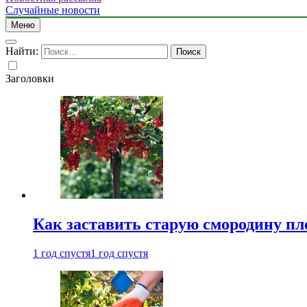
Случайные новости
Меню
Найти:
Заголовки
Как заставить старую смородину пл
1 год спустя
1 год спустя