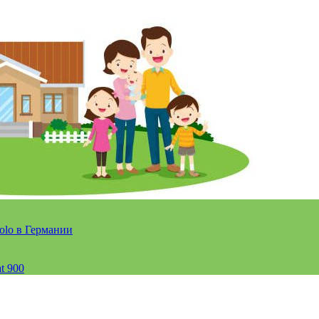
olo в Германии
t 900