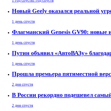
1 год спустя
1 год спустя
Новый Geely оказался реальной угро
1 день спустя
Флагманский Genesis GV90: новые 
1 день спустя
Путин объявил «АвтоВАЗу» благода
1 день спустя
Прошла премьера пятиместной верси
2 дня спустя
В России рекордно подешевел сам
2 дня спустя