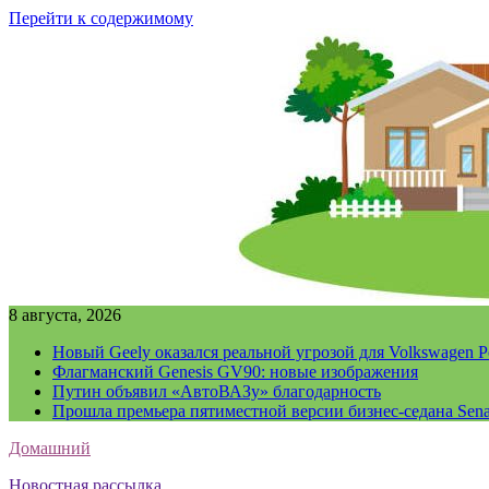
Перейти к содержимому
8 августа, 2026
Новый Geely оказался реальной угрозой для Volkswagen P
Флагманский Genesis GV90: новые изображения
Путин объявил «АвтоВАЗу» благодарность
Прошла премьера пятиместной версии бизнес-седана Sena
Домашний
Новостная рассылка