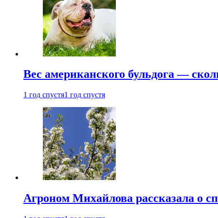
Вес американского бульдога — скол
1 год спустя
1 год спустя
Агроном Михайлова рассказала о сп