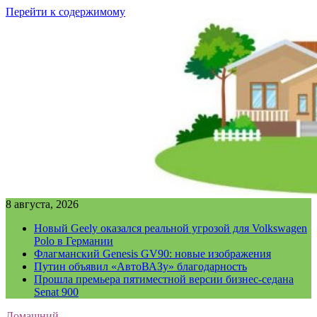
Перейти к содержимому
8 августа, 2026
Новый Geely оказался реальной угрозой для Volkswagen
Polo в Германии
Флагманский Genesis GV90: новые изображения
Путин объявил «АвтоВАЗу» благодарность
Прошла премьера пятиместной версии бизнес-седана
Senat 900
Домашний