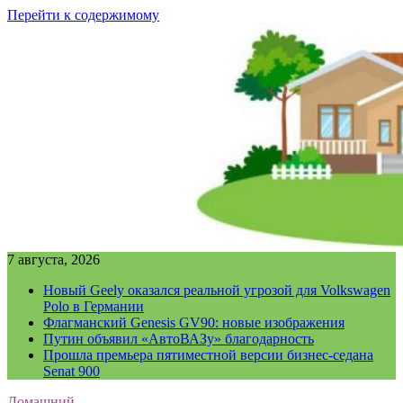
Перейти к содержимому
7 августа, 2026
Новый Geely оказался реальной угрозой для Volkswagen
Polo в Германии
Флагманский Genesis GV90: новые изображения
Путин объявил «АвтоВАЗу» благодарность
Прошла премьера пятиместной версии бизнес-седана
Senat 900
Домашний