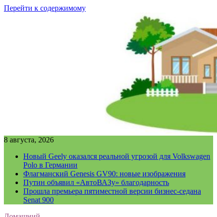
Перейти к содержимому
8 августа, 2026
Новый Geely оказался реальной угрозой для Volkswagen
Polo в Германии
Флагманский Genesis GV90: новые изображения
Путин объявил «АвтоВАЗу» благодарность
Прошла премьера пятиместной версии бизнес-седана
Senat 900
Домашний