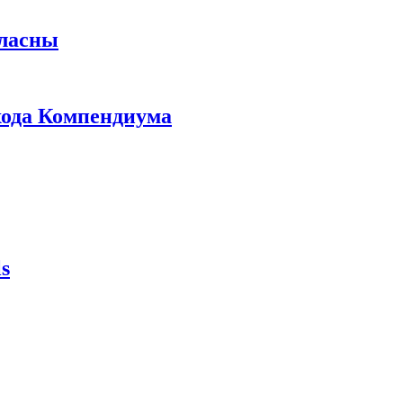
гласны
ыхода Компендиума
s