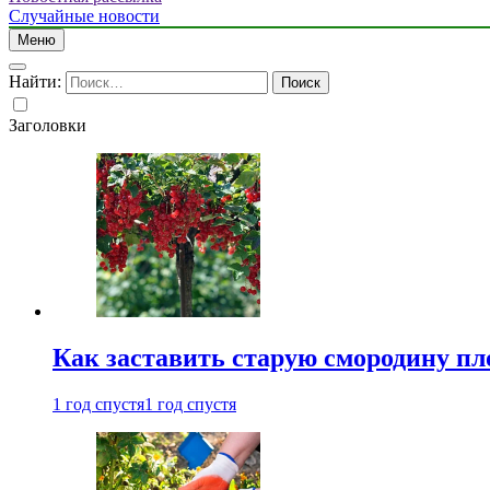
Случайные новости
Меню
Найти:
Заголовки
Как заставить старую смородину пл
1 год спустя
1 год спустя