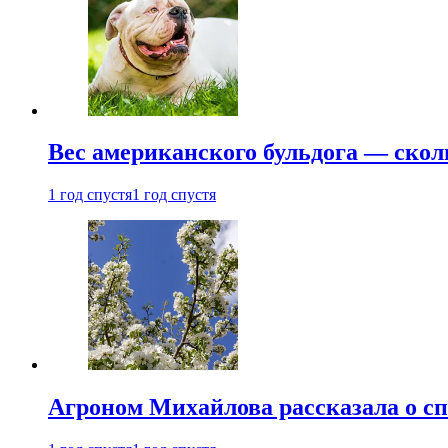
Вес американского бульдога — скол
1 год спустя
1 год спустя
Агроном Михайлова рассказала о сп