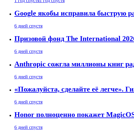
1 год спустя
1 год спустя
Google якобы исправила быструю ра
6 дней спустя
Призовой фонд The International 20
6 дней спустя
Anthropic сожгла миллионы книг ра
6 дней спустя
«Пожалуйста, сделайте её легче». Г
6 дней спустя
Honor полноценно покажет MagicOS 1
6 дней спустя