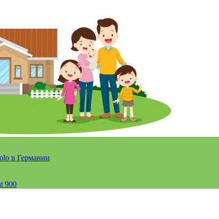
olo в Германии
t 900