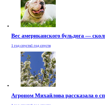
Вес американского бульдога — скол
1 год спустя
1 год спустя
Агроном Михайлова рассказала о сп