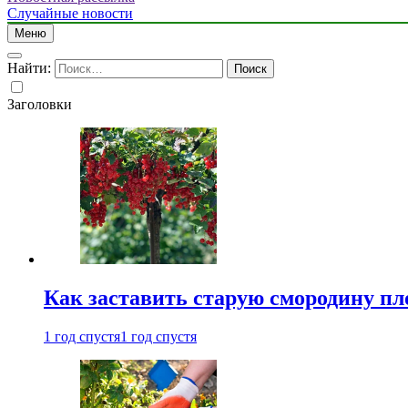
Случайные новости
Меню
Найти:
Заголовки
Как заставить старую смородину пл
1 год спустя
1 год спустя