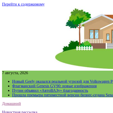
Перейти к содержимому
7 августа, 2026
Новый Geely оказался реальной угрозой для Volkswagen P
Флагманский Genesis GV90: новые изображения
Путин объявил «АвтоВАЗу» благодарность
Прошла премьера пятиместной версии бизнес-седана Sena
Домашний
Новостная рассылка