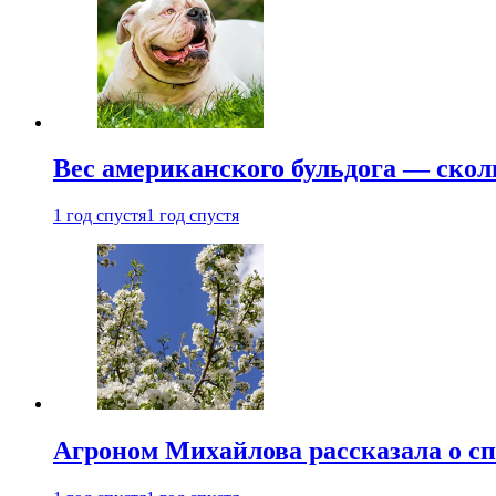
Вес американского бульдога — скол
1 год спустя
1 год спустя
Агроном Михайлова рассказала о сп