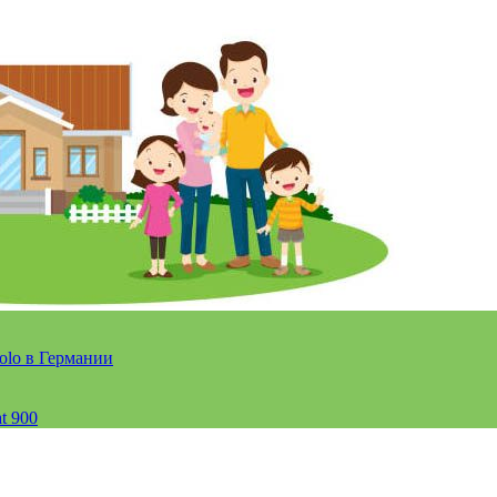
olo в Германии
t 900