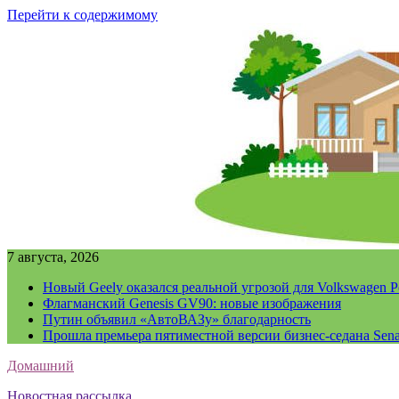
Перейти к содержимому
7 августа, 2026
Новый Geely оказался реальной угрозой для Volkswagen P
Флагманский Genesis GV90: новые изображения
Путин объявил «АвтоВАЗу» благодарность
Прошла премьера пятиместной версии бизнес-седана Sena
Домашний
Новостная рассылка