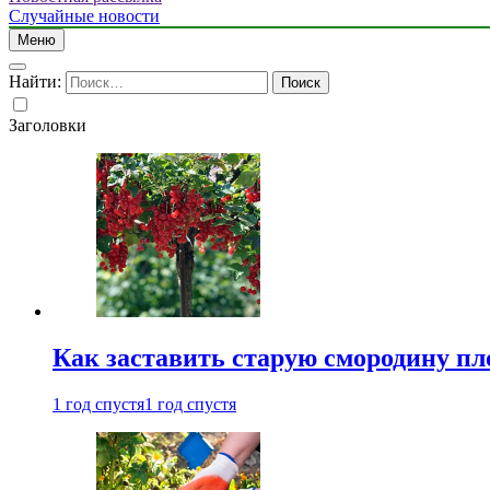
Случайные новости
Меню
Найти:
Заголовки
Как заставить старую смородину пл
1 год спустя
1 год спустя