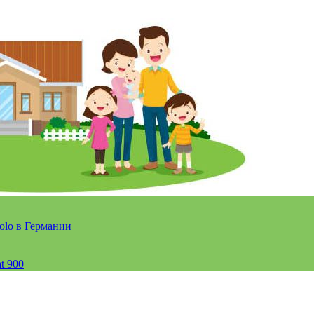
olo в Германии
t 900