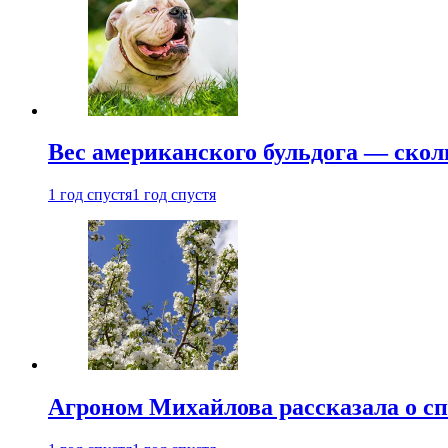
Вес американского бульдога — скол
1 год спустя
1 год спустя
Агроном Михайлова рассказала о сп