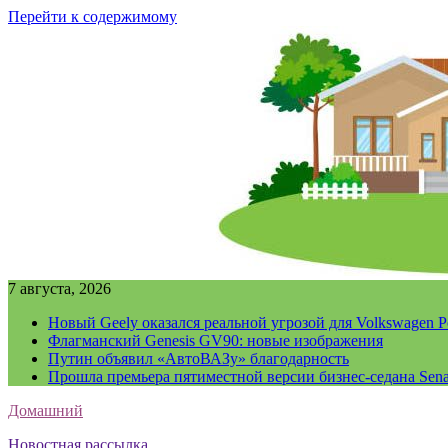
Перейти к содержимому
7 августа, 2026
Новый Geely оказался реальной угрозой для Volkswagen P
Флагманский Genesis GV90: новые изображения
Путин объявил «АвтоВАЗу» благодарность
Прошла премьера пятиместной версии бизнес-седана Sena
Домашний
Новостная рассылка