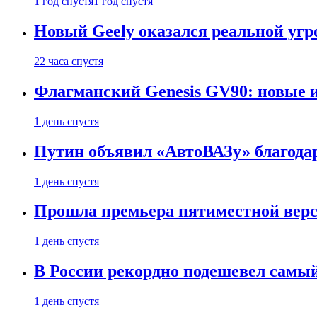
1 год спустя
1 год спустя
Новый Geely оказался реальной угро
22 часа спустя
Флагманский Genesis GV90: новые 
1 день спустя
Путин объявил «АвтоВАЗу» благода
1 день спустя
Прошла премьера пятиместной верси
1 день спустя
В России рекордно подешевел сам
1 день спустя