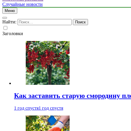
Случайные новости
Меню
Найти:
Заголовки
Как заставить старую смородину пл
1 год спустя
1 год спустя