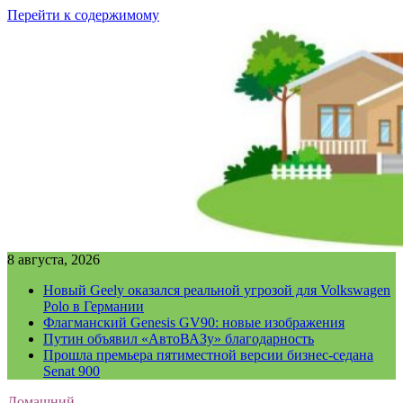
Перейти к содержимому
8 августа, 2026
Новый Geely оказался реальной угрозой для Volkswagen
Polo в Германии
Флагманский Genesis GV90: новые изображения
Путин объявил «АвтоВАЗу» благодарность
Прошла премьера пятиместной версии бизнес-седана
Senat 900
Домашний