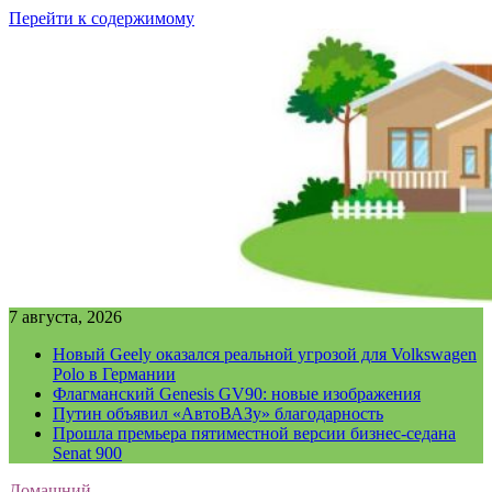
Перейти к содержимому
7 августа, 2026
Новый Geely оказался реальной угрозой для Volkswagen
Polo в Германии
Флагманский Genesis GV90: новые изображения
Путин объявил «АвтоВАЗу» благодарность
Прошла премьера пятиместной версии бизнес-седана
Senat 900
Домашний