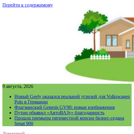
Перейти к содержимому
9 августа, 2026
Новый Geely оказался реальной угрозой для Volkswagen
Polo в Германии
Флагманский Genesis GV90: новые изображения
Путин объявил «АвтоВАЗу» благодарность
Прошла премьера пятиместной версии бизнес-седана
Senat 900
Домашний