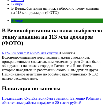
В мире
В Великобритании на пляж выбросило тонну кокаина
на 113 млн долларов (ФОТО)
В мире
В Великобритании на пляж выбросило
тонну кокаина на 113 млн долларов
(ФОТО)
NEWSru.com :: В мире
5 лет спустя
0
1 минуты
Водонепроницаемые пластиковые пакеты с кокаином,
прикрепленные к спасательным жилетам, утром 24 мая были
обнаружены на пляжах городов Гастингс и Ньюхейвен,
которые находятся на расстоянии около 50 км друг от друга.
Национальное агентство по борьбе с преступностью (NCA)
начало расследование.
Навигация по записям
Предыдущая:
Суд Екатеринбурга заменил Евгению Ройзману
обязательные работы штрафом в 20 тысяч рублей