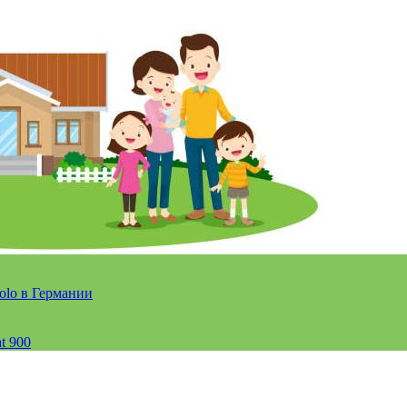
olo в Германии
t 900