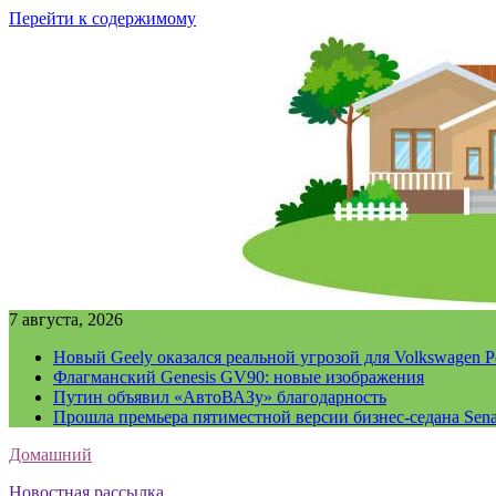
Перейти к содержимому
7 августа, 2026
Новый Geely оказался реальной угрозой для Volkswagen P
Флагманский Genesis GV90: новые изображения
Путин объявил «АвтоВАЗу» благодарность
Прошла премьера пятиместной версии бизнес-седана Sena
Домашний
Новостная рассылка