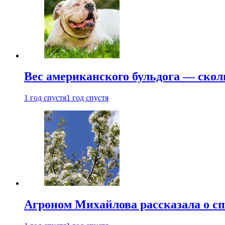
Вес американского бульдога — скол
1 год спустя
1 год спустя
Агроном Михайлова рассказала о сп