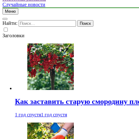
Случайные новости
Меню
Найти:
Заголовки
Как заставить старую смородину пл
1 год спустя
1 год спустя