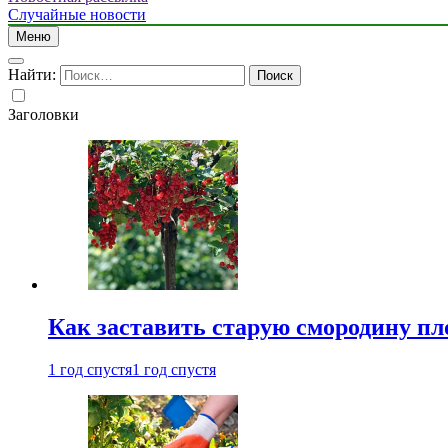
Случайные новости
Меню
Найти:
Заголовки
Как заставить старую смородину пл
1 год спустя
1 год спустя