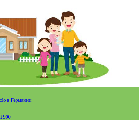
olo в Германии
t 900