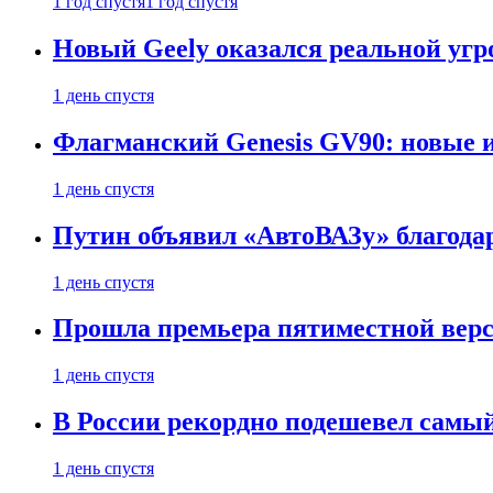
1 год спустя
1 год спустя
Новый Geely оказался реальной угро
1 день спустя
Флагманский Genesis GV90: новые 
1 день спустя
Путин объявил «АвтоВАЗу» благода
1 день спустя
Прошла премьера пятиместной верси
1 день спустя
В России рекордно подешевел сам
1 день спустя