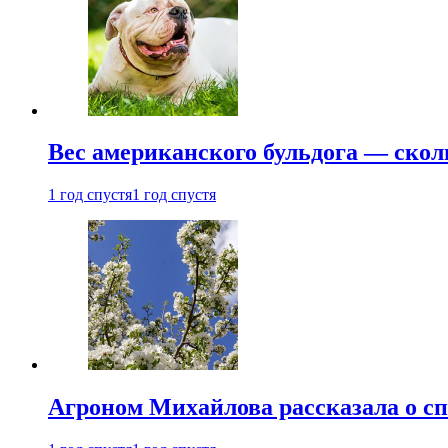
Вес американского бульдога — скол
1 год спустя
1 год спустя
Агроном Михайлова рассказала о сп