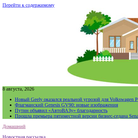
Перейти к содержимому
8 августа, 2026
Новый Geely оказался реальной угрозой для Volkswagen P
Флагманский Genesis GV90: новые изображения
Путин объявил «АвтоВАЗу» благодарность
Прошла премьера пятиместной версии бизнес-седана Sena
Домашний
Новостная рассылка