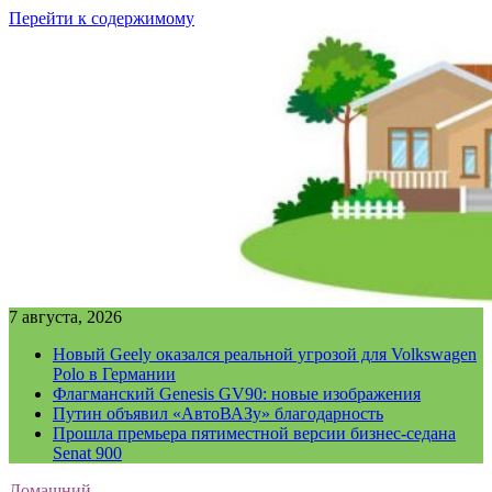
Перейти к содержимому
7 августа, 2026
Новый Geely оказался реальной угрозой для Volkswagen
Polo в Германии
Флагманский Genesis GV90: новые изображения
Путин объявил «АвтоВАЗу» благодарность
Прошла премьера пятиместной версии бизнес-седана
Senat 900
Домашний