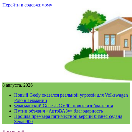
Перейти к содержимому
8 августа, 2026
Новый Geely оказался реальной угрозой для Volkswagen
Polo в Германии
Флагманский Genesis GV90: новые изображения
Путин объявил «АвтоВАЗу» благодарность
Прошла премьера пятиместной версии бизнес-седана
Senat 900
Домашний