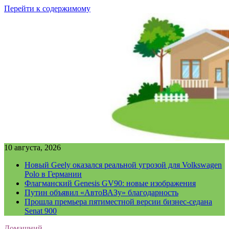
Перейти к содержимому
10 августа, 2026
Новый Geely оказался реальной угрозой для Volkswagen
Polo в Германии
Флагманский Genesis GV90: новые изображения
Путин объявил «АвтоВАЗу» благодарность
Прошла премьера пятиместной версии бизнес-седана
Senat 900
Домашний