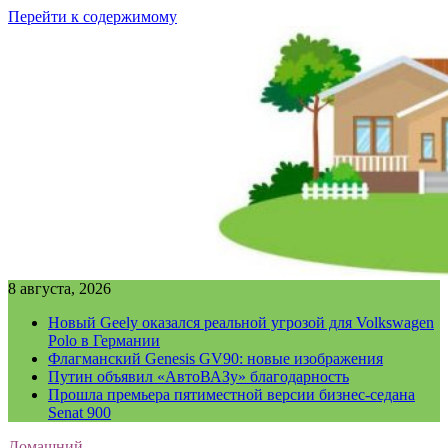
Перейти к содержимому
8 августа, 2026
Новый Geely оказался реальной угрозой для Volkswagen
Polo в Германии
Флагманский Genesis GV90: новые изображения
Путин объявил «АвтоВАЗу» благодарность
Прошла премьера пятиместной версии бизнес-седана
Senat 900
Домашний