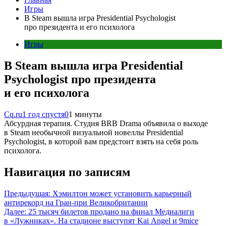
Игры
В Steam вышла игра Presidential Psychologist
про президента и его психолога
Игры
В Steam вышла игра Presidential
Psychologist про президента
и его психолога
Cq.ru
1 год спустя
0
1 минуты
Абсурдная терапия. Студия BRB Drama объявила о выходе
в Steam необычной визуальной новеллы Presidential
Psychologist, в которой вам предстоит взять на себя роль
психолога.
Навигация по записям
Предыдущая:
Хэмилтон может установить карьерный
антирекорд на Гран-при Великобритании
Далее:
25 тысяч билетов продано на финал Медиалиги
в «Лужниках». На стадионе выступят Kai Angel и 9mice