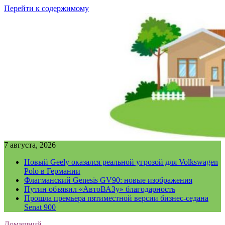
Перейти к содержимому
7 августа, 2026
Новый Geely оказался реальной угрозой для Volkswagen
Polo в Германии
Флагманский Genesis GV90: новые изображения
Путин объявил «АвтоВАЗу» благодарность
Прошла премьера пятиместной версии бизнес-седана
Senat 900
Домашний