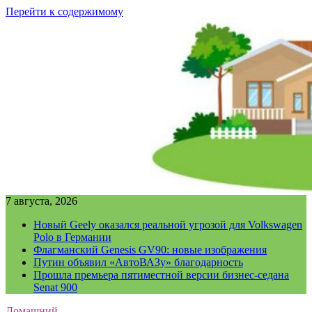
Перейти к содержимому
7 августа, 2026
Новый Geely оказался реальной угрозой для Volkswagen
Polo в Германии
Флагманский Genesis GV90: новые изображения
Путин объявил «АвтоВАЗу» благодарность
Прошла премьера пятиместной версии бизнес-седана
Senat 900
Домашний