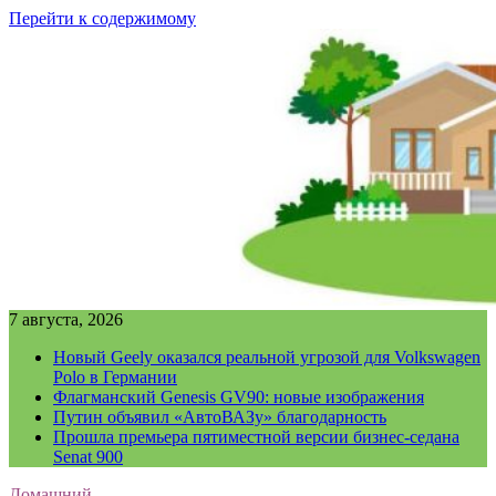
Перейти к содержимому
7 августа, 2026
Новый Geely оказался реальной угрозой для Volkswagen
Polo в Германии
Флагманский Genesis GV90: новые изображения
Путин объявил «АвтоВАЗу» благодарность
Прошла премьера пятиместной версии бизнес-седана
Senat 900
Домашний