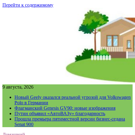
Перейти к содержимому
9 августа, 2026
Новый Geely оказался реальной угрозой для Volkswagen
Polo в Германии
Флагманский Genesis GV90: новые изображения
Путин объявил «АвтоВАЗу» благодарность
Прошла премьера пятиместной версии бизнес-седана
Senat 900
Домашний