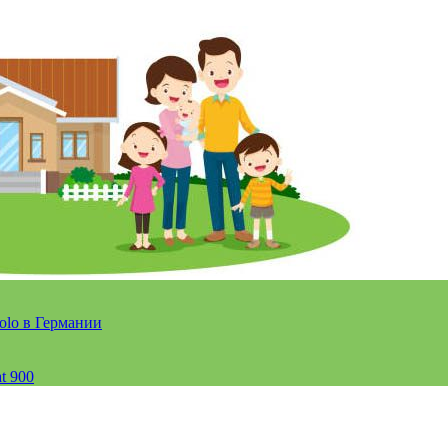
olo в Германии
t 900