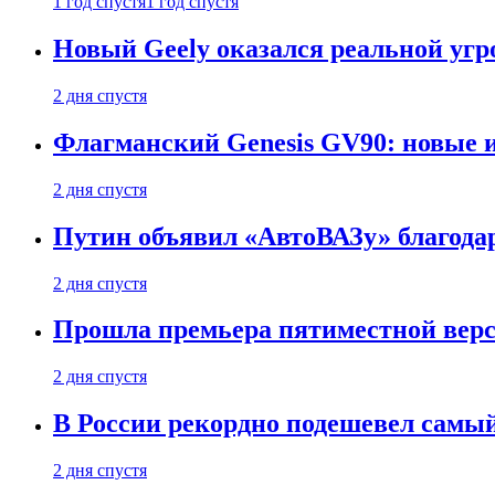
1 год спустя
1 год спустя
Новый Geely оказался реальной угро
2 дня спустя
Флагманский Genesis GV90: новые 
2 дня спустя
Путин объявил «АвтоВАЗу» благода
2 дня спустя
Прошла премьера пятиместной верси
2 дня спустя
В России рекордно подешевел сам
2 дня спустя