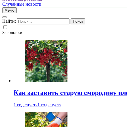
Случайные новости
Меню
Найти:
Заголовки
Как заставить старую смородину пл
1 год спустя
1 год спустя