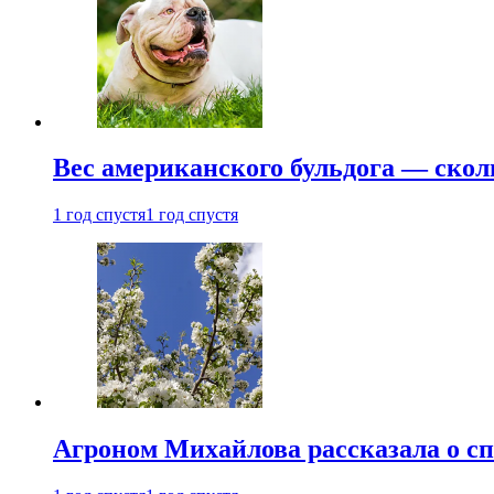
Вес американского бульдога — скол
1 год спустя
1 год спустя
Агроном Михайлова рассказала о сп