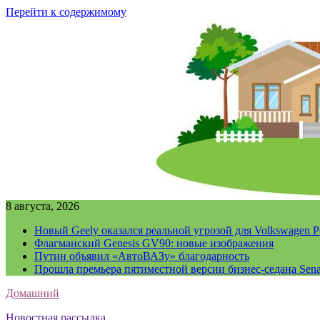
Перейти к содержимому
8 августа, 2026
Новый Geely оказался реальной угрозой для Volkswagen P
Флагманский Genesis GV90: новые изображения
Путин объявил «АвтоВАЗу» благодарность
Прошла премьера пятиместной версии бизнес-седана Sena
Домашний
Новостная рассылка