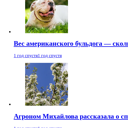
Вес американского бульдога — скол
1 год спустя
1 год спустя
Агроном Михайлова рассказала о сп