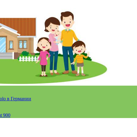
olo в Германии
t 900