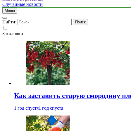
Случайные новости
Меню
Найти:
Заголовки
Как заставить старую смородину пл
1 год спустя
1 год спустя