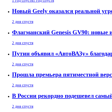
1 год спустя
1 год спустя
Новый Geely оказался реальной угро
2 дня спустя
Флагманский Genesis GV90: новые 
2 дня спустя
Путин объявил «АвтоВАЗу» благода
2 дня спустя
Прошла премьера пятиместной верси
2 дня спустя
В России рекордно подешевел сам
2 дня спустя