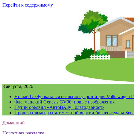
Перейти к содержимому
8 августа, 2026
Новый Geely оказался реальной угрозой для Volkswagen P
Флагманский Genesis GV90: новые изображения
Путин объявил «АвтоВАЗу» благодарность
Прошла премьера пятиместной версии бизнес-седана Sena
Домашний
Новостная рассылка