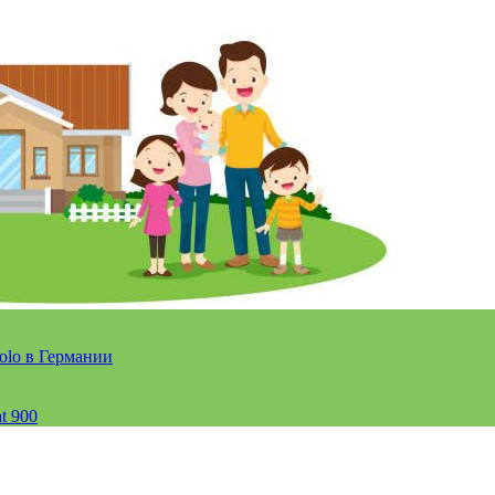
olo в Германии
t 900