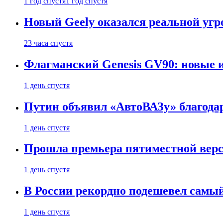
1 год спустя
1 год спустя
Новый Geely оказался реальной угро
23 часа спустя
Флагманский Genesis GV90: новые 
1 день спустя
Путин объявил «АвтоВАЗу» благода
1 день спустя
Прошла премьера пятиместной верси
1 день спустя
В России рекордно подешевел сам
1 день спустя