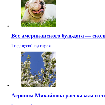
Вес американского бульдога — скол
1 год спустя
1 год спустя
Агроном Михайлова рассказала о сп