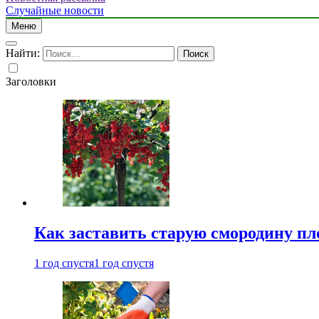
Случайные новости
Меню
Найти:
Заголовки
Как заставить старую смородину пл
1 год спустя
1 год спустя